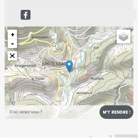
+
−
Leaflet