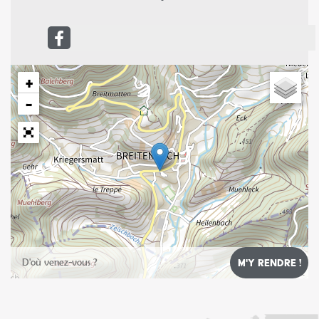
+
−
Leaflet