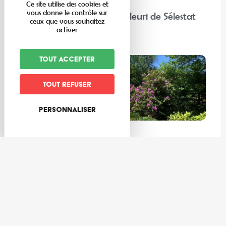
Ce site utilise des cookies et
vous donne le contrôle sur
“Chez nos voisins” : Corso Fleuri de Sélestat
ceux que vous souhaitez
activer
Lire la suite
Tout accepter
Tout refuser
Personnaliser
Expériences
Les meilleures activités à faire au frais dans la Vallée de Villé
et ses environs