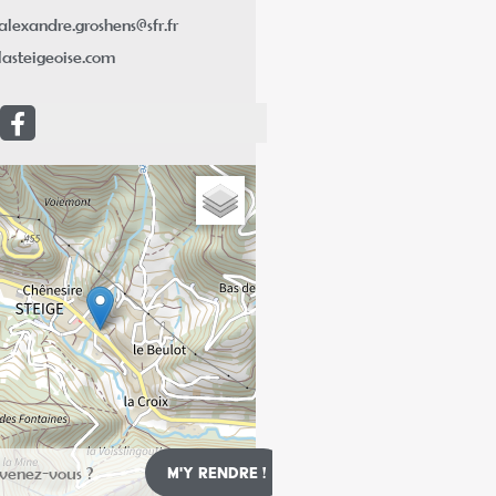
alexandre.groshens@sfr.fr
lasteigeoise.com
Leaflet