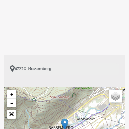
67220
Bassemberg
+
−