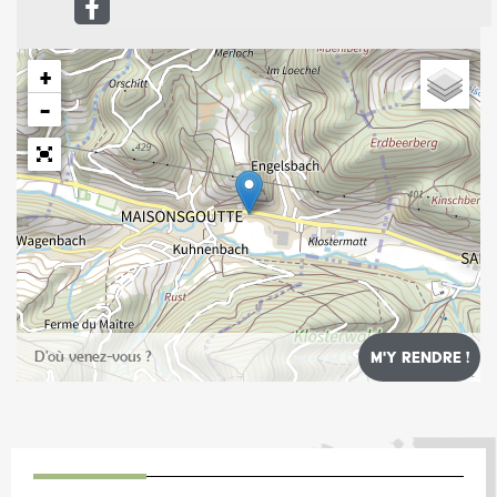
+
−
Leaflet