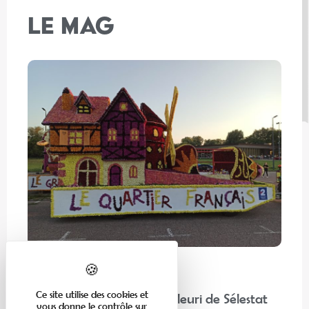
LE MAG
En famille
Ce site utilise des cookies et
“Chez nos voisins” : Corso Fleuri de Sélestat
vous donne le contrôle sur