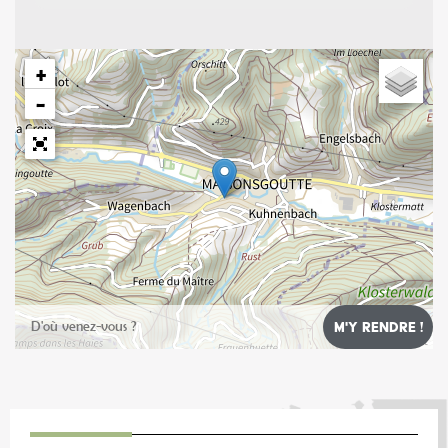
+
−
Leaflet