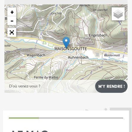
+
−
Leaflet