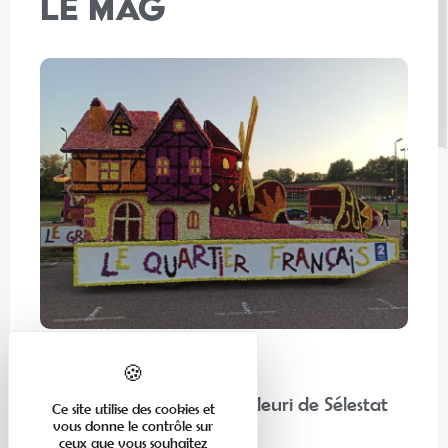
LE MAG
En famille
“Chez nos voisins” : Corso Fleuri de Sélestat
Ce site utilise des cookies et
vous donne le contrôle sur
ceux que vous souhaitez