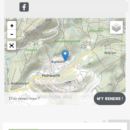
+
−
Leaflet