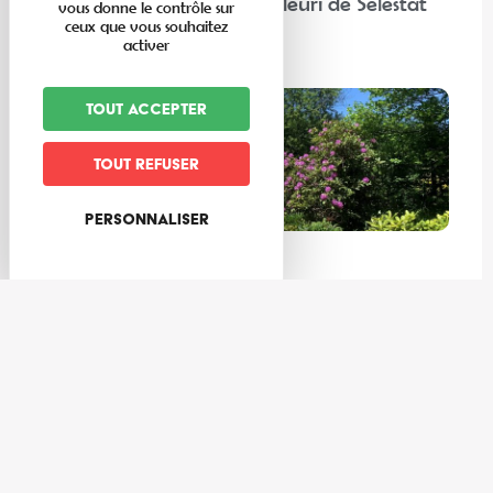
“Chez nos voisins” : Corso Fleuri de Sélestat
vous donne le contrôle sur
ceux que vous souhaitez
activer
Lire la suite
Tout accepter
Tout refuser
Personnaliser
Expériences
Les meilleures activités à faire au frais dans la Vallée de Villé
et ses environs