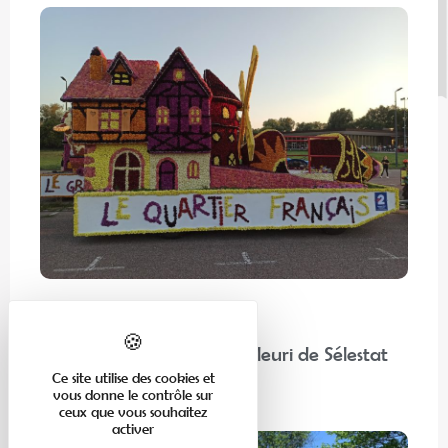
En famille
“Chez nos voisins” : Corso Fleuri de Sélestat
Ce site utilise des cookies et
vous donne le contrôle sur
Lire la suite
ceux que vous souhaitez
activer