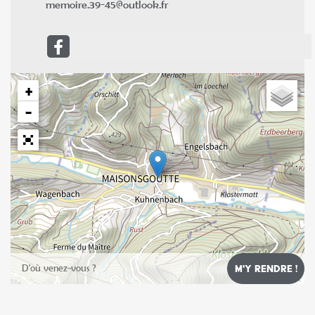
memoire.39-45@outlook.fr
+
−
Leaflet