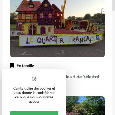
En famille
“Chez nos voisins” : Corso Fleuri de Sélestat
Lire la suite
Ce site utilise des cookies et
vous donne le contrôle sur
ceux que vous souhaitez
activer