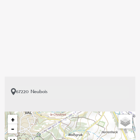
67220
Neubois
+
−