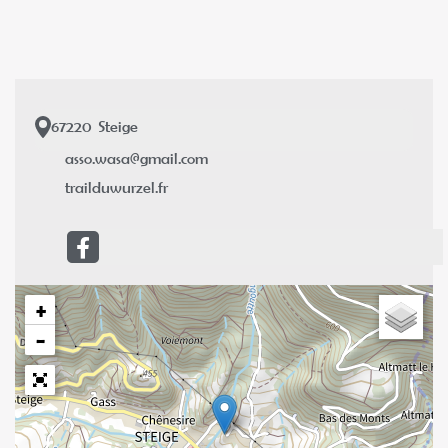
67220
Steige
asso.wasa@gmail.com
trailduwurzel.fr
+
−