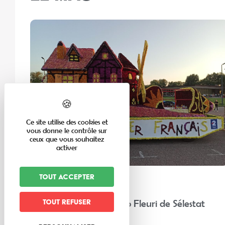
Ce site utilise des cookies et
vous donne le contrôle sur
ceux que vous souhaitez
activer
Tout accepter
En famille
“Chez nos voisins” : Corso Fleuri de Sélestat
Tout refuser