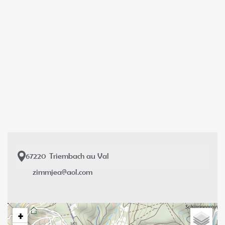
67220
Triembach au Val
zimmjea@aol.com
+