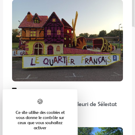
En famille
“Chez nos voisins” : Corso Fleuri de Sélestat
Ce site utilise des cookies et
vous donne le contrôle sur
Lire la suite
ceux que vous souhaitez
activer