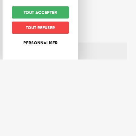
Tout accepter
Services
Tout refuser
Services pratiques
Accueil / ouvert aux groupes
Personnaliser
Commodités / services annexes
Terrasse
Toilettes
Stationnement pour véhicules
A moins de 200 m d'un parking public gratuit
Tarifs