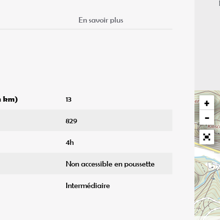
En savoir plus
en km)
13
+
−
829
4h
Non accessible en poussette
Intermédiaire