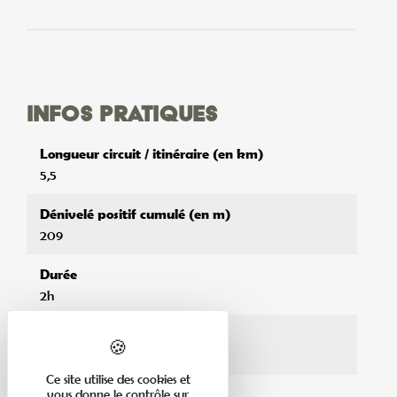
Infos pratiques
Longueur circuit / itinéraire (en km)
5,5
Dénivelé positif cumulé (en m)
209
Durée
2h
Accès poussette
Non accessible en poussette
Ce site utilise des cookies et
vous donne le contrôle sur
Niveau de difficulté