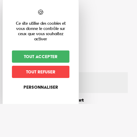
Ce site utilise des cookies et
vous donne le contrôle sur
ceux que vous souhaitez
activer
En savoir plus
Tout accepter
Thèmes du circuit
Forêt
Tout refuser
Matériel nécessaire
Chaussures de marche
Personnaliser
Lieu de la manifestation/de départ
Centre sportif
Distance (km) à la gare la plus proche
16