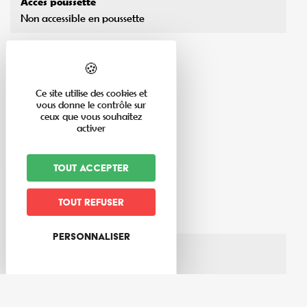
Accès poussette
Non accessible en poussette
Niveau de difficulté
Tout public
Ce site utilise des cookies et
vous donne le contrôle sur
ceux que vous souhaitez
activer
En savoir plus
Tout accepter
Thèmes du circuit
Tout refuser
Vignoble
Personnaliser
Matériel nécessaire
Chaussures de marche
Lieu de la manifestation/de départ