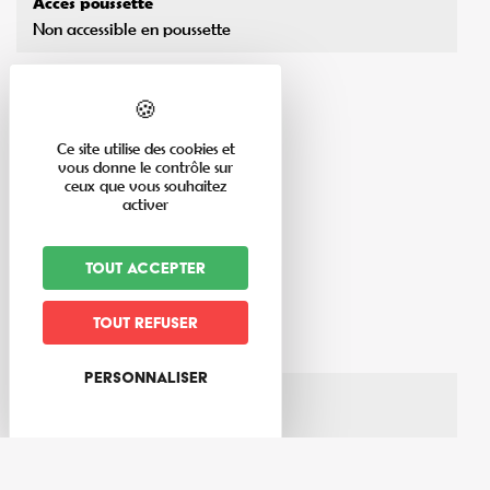
Accès poussette
Non accessible en poussette
Niveau de difficulté
Tout public
Ce site utilise des cookies et
vous donne le contrôle sur
ceux que vous souhaitez
activer
En savoir plus
Tout accepter
Thèmes du circuit
Tout refuser
Forêt
Personnaliser
Matériel nécessaire
Chaussures de marche
Lieu de la manifestation/de départ