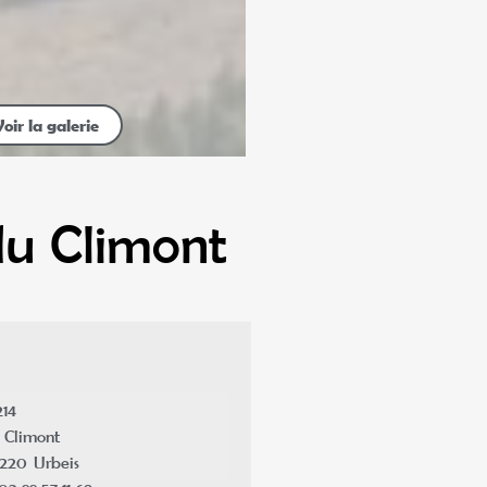
Voir la galerie
 du Climont
14
 Climont
7220
Urbeis