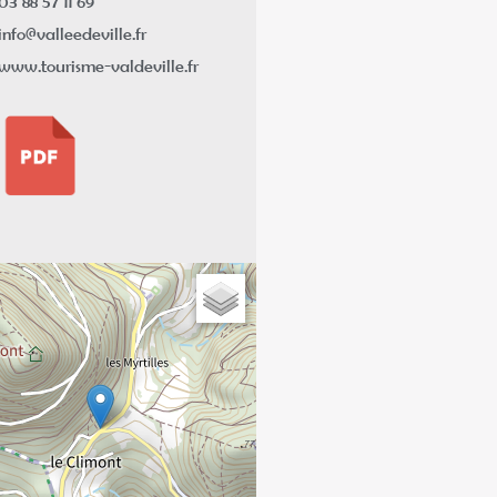
03 88 57 11 69
info@valleedeville.fr
www.tourisme-valdeville.fr