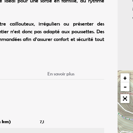
e idéal pour une sortie en famille, au rythme
re caillouteux, irréguliers ou présenter des
tier n’est donc pas adapté aux poussettes. Des
mandées afin d’assurer confort et sécurité tout
En savoir plus
+
−
en km)
7,1