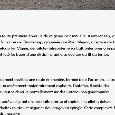
La toute première épreuve de ce genre s’est tenue le 31 janvier 1897, à
8, la course de Chanteloup, organisée par Paul Meyan, directeur de
L
loup-les-Vignes, des pilotes intrépides se sont affrontés pour grimpe
jeté les bases d’une discipline qui a su évoluer au fil du temps.
apidement possible une route en montée, fermée pour l’occasion. Le tr
c un revêtement majoritairement asphalté. Toutefois, il existe des
s, qui se déroule partiellement sur des surfaces non goudronnées.
 serrés, exigeant une conduite précise et rapide. Les pilotes doivent
 droites courtes, et négocier des virages en épingle. Cette complexité f
lus aguerris.