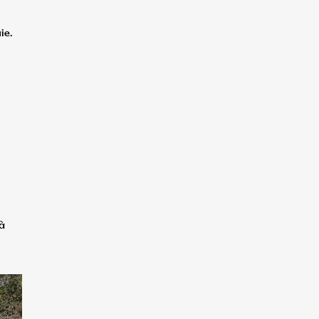
ie.
 à