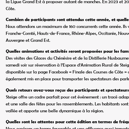
la Ligue Grand Est à proposer autant de manches. En 2023 et 202
Côte.
Combien de participants sont attendus cette année, et quelles
Nous attendons un maximum de 160 concurrents cette année. Ils 
Franche-Comté, Hauts-de-France, Rhône-Alpes, Occitanie, Nouve
Auvergne et Grand Est.
Quelles animations et activités seront proposées pour les fam
Des visites des Glaces du Chénésire et de la Distillerie Nusbaum
samedi soir sur réservation à l’Espace d’Animation Rural de Steige,
disponible sur la page Facebook « Finale des Courses de Côte » ou
également mis en place pour transporter les spectateurs des park
Quels retours avez-vous reçus des participants et spectateurs
Steige offre un cadre parfait pour cet événement : un tracé adapt
et une salle des fêtes pour les rassemblements. Les habitants sont
vallée et apporte une belle dynamique à la région.
Quelles sont les attentes pour cette édition en termes de fr
Nous espérons un temps favorable et une affluence aussi importan