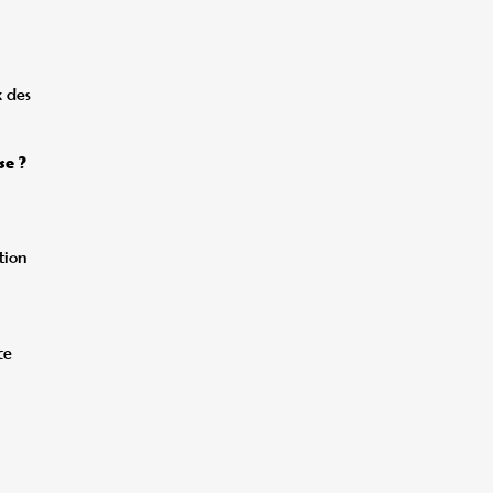
x des
se ?
tion
ce