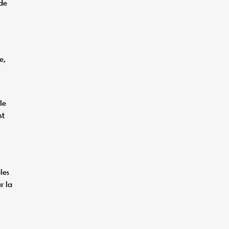
 de
e,
le
st
les
r la