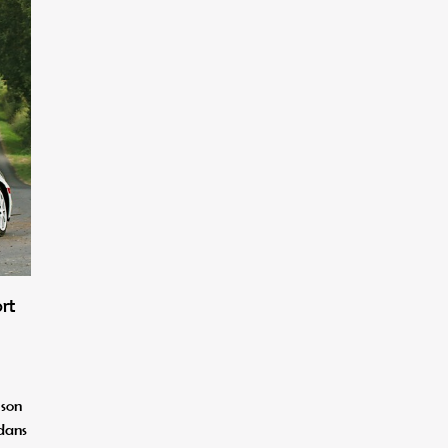
rt
ison
dans