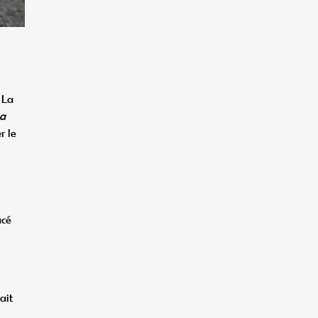
 La
a
r le
acé
ait