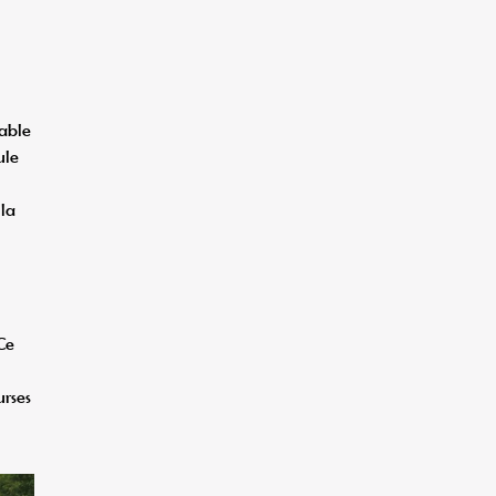
uable
ule
 la
Ce
urses