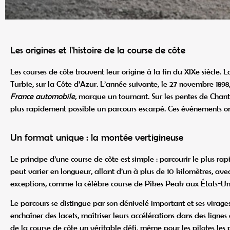
Les origines et l'histoire de la course de côte
Les courses de côte trouvent leur origine à la fin du XIXe siècle. 
Turbie, sur la Côte d’Azur. L’année suivante, le 27 novembre 189
France automobile
, marque un tournant. Sur les pentes de Chante
plus rapidement possible un parcours escarpé. Ces événements ont 
Un format unique : la montée vertigineuse
Le principe d’une course de côte est simple : parcourir le plus r
peut varier en longueur, allant d’un à plus de 10 kilomètres, ave
exceptions, comme la célèbre course de Pikes Peak aux États-Uni
Le parcours se distingue par son dénivelé important et ses virages
enchaîner des lacets, maîtriser leurs accélérations dans des lignes
de la course de côte un véritable défi, même pour les pilotes les p