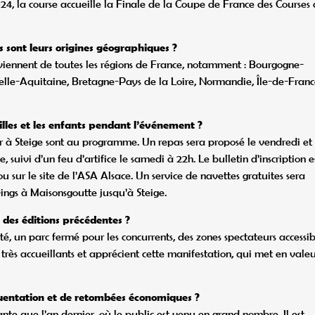
4, la course accueille la Finale de la Coupe de France des Courses
 sont leurs origines géographiques ?
viennent de toutes les régions de France, notamment : Bourgogne-
lle-Aquitaine, Bretagne-Pays de la Loire, Normandie, Île-de-Franc
illes et les enfants pendant l’événement ?
er à Steige sont au programme. Un repas sera proposé le vendredi et 
 suivi d’un feu d’artifice le samedi à 22h. Le bulletin d’inscription e
 sur le site de l’ASA Alsace. Un service de navettes gratuites sera
ings à Maisonsgoutte jusqu’à Steige.
 des éditions précédentes ?
é, un parc fermé pour les concurrents, des zones spectateurs accessib
 très accueillants et apprécient cette manifestation, qui met en valeu
équentation et de retombées économiques ?
te que l’an dernier, où le public est venu en grand nombre. Il est