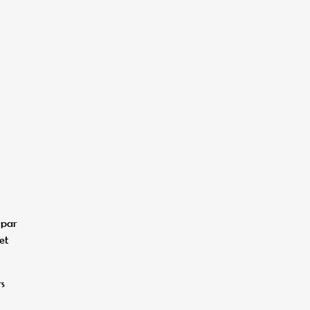
 par
et
rs