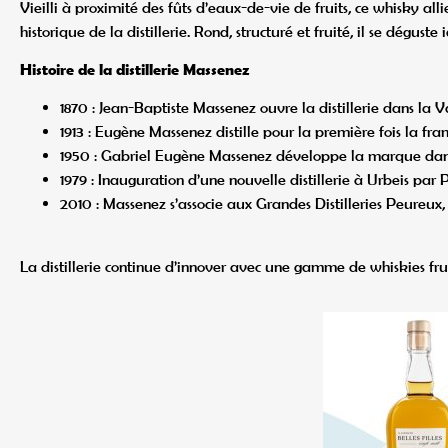
Vieilli à proximité des fûts d’eaux-de-vie de fruits, ce whisky all
historique de la distillerie. Rond, structuré et fruité, il se dég
Histoire de la distillerie Massenez
1870 : Jean-Baptiste Massenez ouvre la distillerie dans la Va
1913 : Eugène Massenez distille pour la première fois la fr
1950 : Gabriel Eugène Massenez développe la marque dans 
1979 : Inauguration d’une nouvelle distillerie à Urbeis par 
2010 : Massenez s’associe aux Grandes Distilleries Peureux, 
La distillerie continue d’innover avec une gamme de whiskies fru