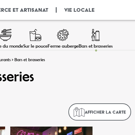
RCE ET ARTISANAT
VIE LOCALE
ne du monde
Sur le pouce
Ferme auberge
Bars et brasseries
urants
>
Bars et brasseries
series
Afficher la carte