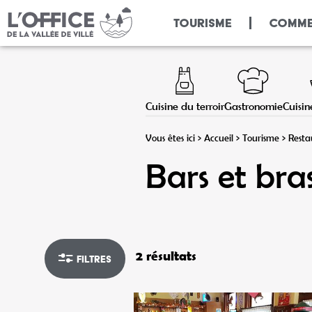
Panneau de gestion des cookies
TOURISME
COMME
Cuisine du terroir
Gastronomie
Cuisi
Vous êtes ici >
Accueil
>
Tourisme
>
Resta
Bars et bras
2 résultats
Filtres