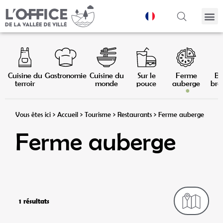
Panneau de gestion des cookies
Cuisine du
Gastronomie
Cuisine du
Sur le
Ferme
Ba
terroir
monde
pouce
auberge
bras
Vous êtes ici >
Accueil
>
Tourisme
>
Restaurants
>
Ferme auberge
Ferme auberge
1 résultats